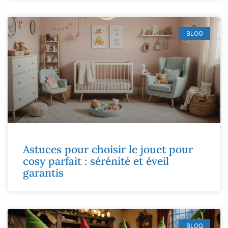
BLOG
Astuces pour choisir le jouet pour
cosy parfait : sérénité et éveil
garantis
BLOG