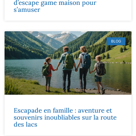
d’escape game maison pour
s’amuser
BLOG
Escapade en famille : aventure et
souvenirs inoubliables sur la route
des lacs