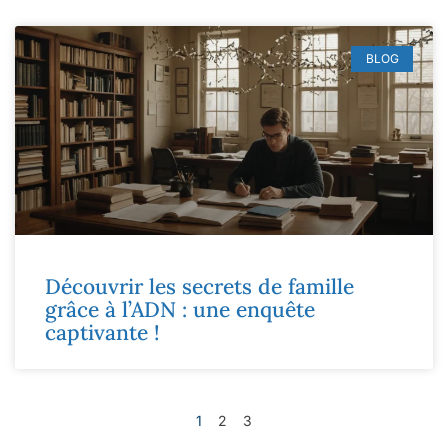
BLOG
Découvrir les secrets de famille
grâce à l’ADN : une enquête
captivante !
1
2
3