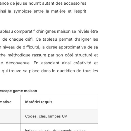
iance de jeu se nourrit autant des accessoires
nsi la symbiose entre la matière et l’esprit
n tableau comparatif d’énigmes maison se révèle être
ues de chaque défi. Ce tableau permet d’aligner les
n niveau de difficulté, la durée approximative de sa
oche méthodique rassure par son côté structuré et
oute déconvenue. En associant ainsi créativité et
e qui trouve sa place dans le quotidien de tous les
 escape game maison
mative
Matériel requis
Codes, clés, lampes UV
Indices visuels, documents anciens